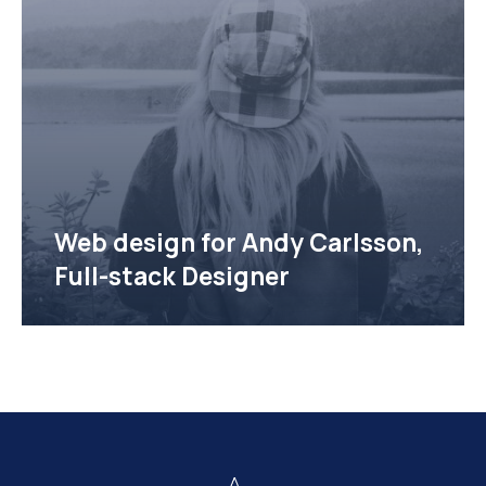
Web design for Andy Carlsson,
Full-stack Designer
Andy Carlsson Web Design Preview
Προηγούμενο
Επό