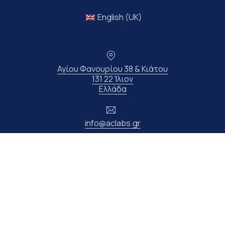
English (UK)
Τοποθεσία
Αγίου Φανουρίου 38 & Κιάτου
131 22 Ίλιον
Νέο παράθυρο
Ελλάδα
Ηλεκτρονικό ταχυδρομείο
info@aclabs.gr
Τηλέφωνο
210 33 11 347
Copyright © 2026
ΧΗΜΙΚΑ ΕΡΓΑΣΤΗΡΙΑ “ΑΝΔΡΕΟΥ K. I.K.E”
.
Όλα τα δικαιώματα διατηρούνται.
Νέο παράθυρο
Θέμα WordPress από
FORQY