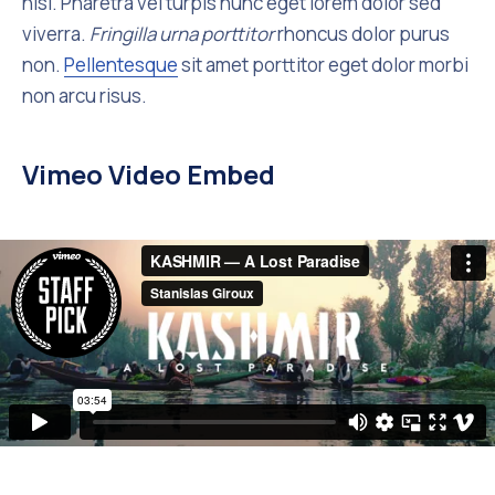
nisl. Pharetra vel turpis nunc eget lorem dolor sed
viverra.
Fringilla urna porttitor
rhoncus dolor purus
non.
Pellentesque
sit amet porttitor eget dolor morbi
non arcu risus.
Vimeo Video Embed