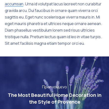
accumsan
. Urna id volutpat lacus laoreet non curabitur
gravida arcu. Dui faucibus in ornare quam viverra orci
sagittis eu. Eget nunc scelerisque viverra mauris in. Mi
eget mauris pharetra et ultrices neque ornare aenean.
Diam phasellus vestibulum lorem sed risus ultricies
tristique nulla. Pretium lectus quam id leo in vitae turpis.
Sit amet facilisis magna etiam tempor orci eu.
Προηγούμενο
The Most Beautiful Home Decoration in
the Style of Provence