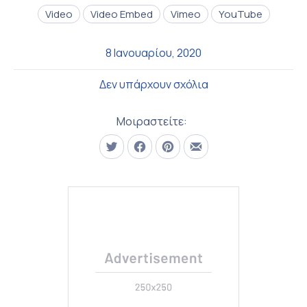
Video
Video Embed
Vimeo
YouTube
8 Ιανουαρίου, 2020
στο How to Enjoy a P
Δεν υπάρχουν σχόλια
Μοιραστείτε:
Τουίτα
Μοιραστείτε το στο Facebook
Μοιραστείτε το στο Pinterest
Μοιραστείτε το με email