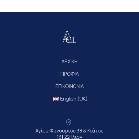
ΑΡΧΙΚΗ
Προηγούμενο
Επό
ΠΡΟΦΙΛ
ΕΠΙΚΟΙΝΩΝΙΑ
English (UK)
Τοποθεσία
Αγίου Φανουρίου 38 & Κιάτου
131 22 Ίλιον