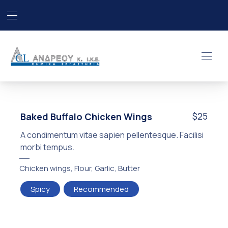
Επάνω γραμμή πλοήγηση
Κλε
ΧΗΜΙΚΑ ΕΡΓΑΣΤΗΡΙΑ “ΑΝΔΡΕΟ
Πλοή
Baked Buffalo Chicken Wings
$25
A condimentum vitae sapien pellentesque. Facilisi
morbi tempus.
Chicken wings
,
Flour
,
Garlic
,
Butter
Spicy
Recommended