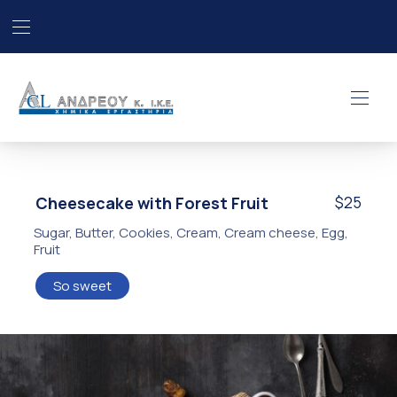
Επάνω γραμμή πλοήγηση
Κλε
ΧΗΜΙΚΑ ΕΡΓΑΣΤΗΡΙΑ “ΑΝΔΡΕΟ
Πλοή
Cheesecake with Forest Fruit
$25
Sugar
,
Butter
,
Cookies
,
Cream
,
Cream cheese
,
Egg
,
Fruit
So sweet