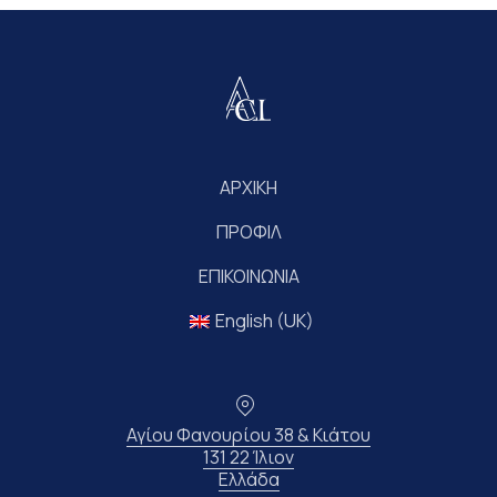
$25
ΑΡΧΙΚΗ
ΠΡΟΦΙΛ
ΕΠΙΚΟΙΝΩΝΙΑ
English (UK)
Τοποθεσία
Αγίου Φανουρίου 38 & Κιάτου
131 22 Ίλιον
Νέο παράθυρο
Ελλάδα