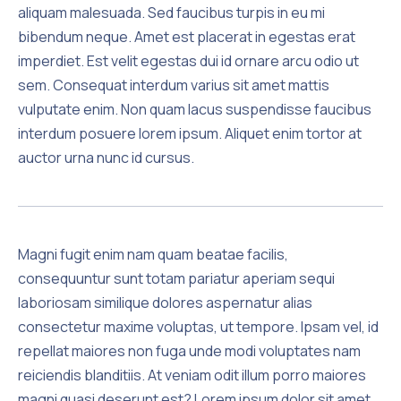
aliquam malesuada. Sed faucibus turpis in eu mi
bibendum neque. Amet est placerat in egestas erat
imperdiet. Est velit egestas dui id ornare arcu odio ut
sem. Consequat interdum varius sit amet mattis
vulputate enim. Non quam lacus suspendisse faucibus
interdum posuere lorem ipsum. Aliquet enim tortor at
Προηγούμενο
Επό
auctor urna nunc id cursus.
Magni fugit enim nam quam beatae facilis,
consequuntur sunt totam pariatur aperiam sequi
laboriosam similique dolores aspernatur alias
consectetur maxime voluptas, ut tempore. Ipsam vel, id
repellat maiores non fuga unde modi voluptates nam
reiciendis blanditiis. At veniam odit illum porro maiores
magni quasi deserunt est? Lorem ipsum dolor sit amet,