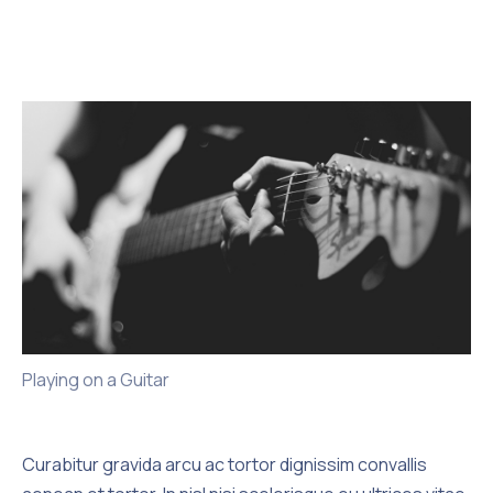
Playing on a Guitar
Curabitur gravida arcu ac tortor dignissim convallis