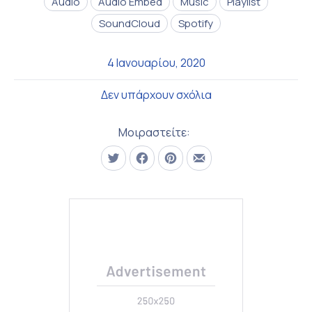
Audio
Audio Embed
Music
Playlist
SoundCloud
Spotify
4 Ιανουαρίου, 2020
στο Seven Things Th
Δεν υπάρχουν σχόλια
Μοιραστείτε:
Τουίτα
Μοιραστείτε το στο Facebook
Μοιραστείτε το στο Pinterest
Μοιραστείτε το με email