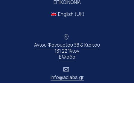
ΕΠΙΚΟΙΝΩΝΙΑ
English (UK)
Τοποθεσία
Αγίου Φανουρίου 38 & Κιάτου
131 22 Ίλιον
Νέο παράθυρο
Ελλάδα
Ηλεκτρονικό ταχυδρομείο
info@aclabs.gr
Τηλέφωνο
210 33 11 347
Copyright © 2026
ΧΗΜΙΚΑ ΕΡΓΑΣΤΗΡΙΑ “ΑΝΔΡΕΟΥ K. I.K.E”
.
Όλα τα δικαιώματα διατηρούνται.
Νέο παράθυρο
Θέμα WordPress από
FORQY